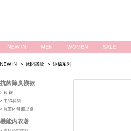
NEW IN
MEN
WOMEN
SALE 
NEW IN > 
 
休閒襪款
 > 
 
純棉系列
抗菌除臭襪款
> 短 襪
> 中/高筒襪
> 抗菌休閒 船型襪
機能內衣著
> 液鈦冷涼感衣